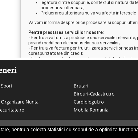
eneri
 Sport
Brutari
Birouri-Cadastru.ro
 Organizare Nunta
Cardiologul.ro
ecuritate.ro
Mobila Romania
are, pentru a colecta statistici cu scopul de a optimiza functiona
Consult
-
ANPC
SOL