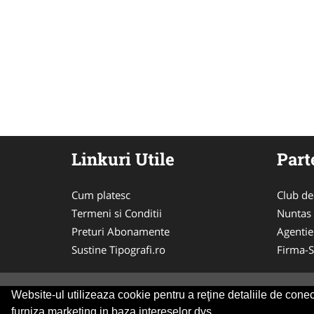
Linkuri Utile
Part
Cum platesc
Club de
Termeni si Conditii
Nuntas
Preturi Abonamente
Agentie
Sustine Tipografi.ro
Firma-S
Website-ul utilizeaza cookie pentru a reţine detaliile de conect
© 2014-2026 Powered by
VilonMedia
&
Tokaido 
furniza marketing in baza intereselor dvs.