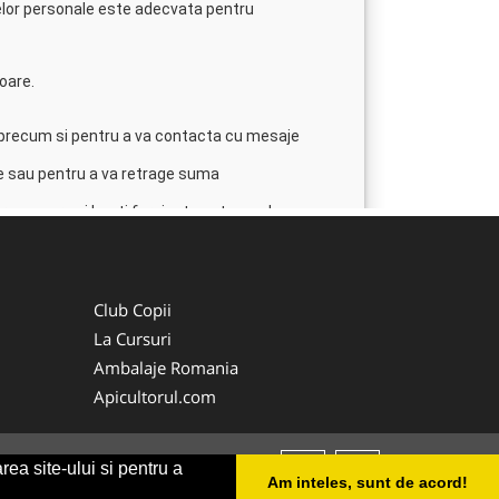
Club Copii
La Cursuri
Ambalaje Romania
Apicultorul.com
rea site-ului si pentru a
Am inteles, sunt de acord!