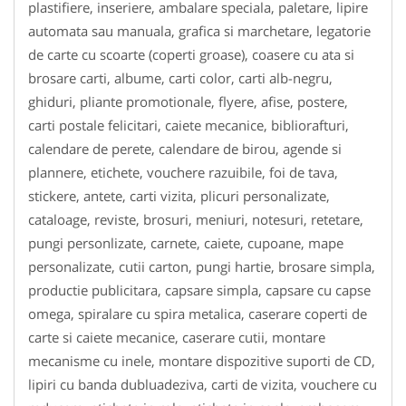
plastifiere, inseriere, ambalare speciala, paletare, lipire
automata sau manuala, grafica si marchetare, legatorie
de carte cu scoarte (coperti groase), coasere cu ata si
brosare carti, albume, carti color, carti alb-negru,
ghiduri, pliante promotionale, flyere, afise, postere,
carti postale felicitari, caiete mecanice, bibliorafturi,
calendare de perete, calendare de birou, agende si
plannere, etichete, vouchere razuibile, foi de tava,
stickere, antete, carti vizita, plicuri personalizate,
cataloage, reviste, brosuri, meniuri, notesuri, retetare,
pungi personlizate, carnete, caiete, cupoane, mape
personalizate, cutii carton, pungi hartie, brosare simpla,
productie publicitara, capsare simpla, capsare cu capse
omega, spiralare cu spira metalica, caserare coperti de
carte si caiete mecanice, caserare cutii, montare
mecanisme cu inele, montare dispozitive suporti de CD,
lipiri cu banda dubluadeziva, carti de vizita, vouchere cu