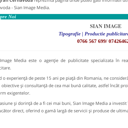
grafi Cernavoda
reprezinta pagina unde puteti gasi informatii ut
voda - Sian Image Media.
pre Noi
SIAN IMAGE
Tipografie | Productie publicita
0766 567 699/
0742646
Image Media este o agenție de publicitate specializata în re
itare.
 o experiență de peste 15 ani pe piață din Romania, ne considerăm 
i obiective și consultanță de cea mai bună calitate, astfel încât proi
rm exigentelor.
asiune și dorință de a fi cei mai buni, Sian Image Media a investit 
cător direct, oferind o gamă largă de servicii și produse de ultim