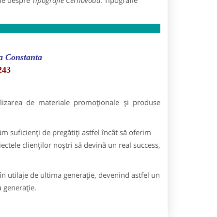
ile despre
Tipografie Cernavoda
: Tipografie
ra Constanta
243
alizarea de materiale promoționale și produse
suficienți de pregătiți astfel încât să oferim
ectele clienților noștri să devină un real success,
în utilaje de ultima generație, devenind astfel un
a generație.