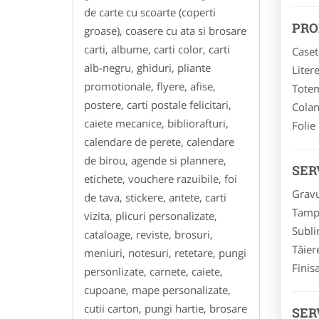
de carte cu scoarte (coperti
PRO
groase), coasere cu ata si brosare
carti, albume, carti color, carti
Caset
alb-negru, ghiduri, pliante
Liter
promotionale, flyere, afise,
Totem
postere, carti postale felicitari,
Colan
caiete mecanice, bibliorafturi,
Folie
calendare de perete, calendare
de birou, agende si plannere,
SER
etichete, vouchere razuibile, foi
Gravu
de tava, stickere, antete, carti
Tampo
vizita, plicuri personalizate,
Subli
cataloage, reviste, brosuri,
Tăier
meniuri, notesuri, retetare, pungi
Finisa
personlizate, carnete, caiete,
cupoane, mape personalizate,
cutii carton, pungi hartie, brosare
SER