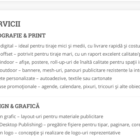
RVICII
OGRAFIE & PRINT
digital – ideal pentru tiraje mici și medii, cu livrare rapidă și costu
 offset – potrivit pentru tiraje mari, cu un raport excelent calitate/
indoor – afișe, postere, roll-up-uri de înaltă calitate pentru spații 
 outdoor – bannere, mesh-uri, panouri publicitare rezistente la in
ete personalizate – autoadezive, textile sau cartonate
se promoționale – agende, calendare, pixuri, tricouri și alte obie
IGN & GRAFICĂ
n grafic – layout-uri pentru materiale publicitare
Desktop Publishing) – pregătire fișiere pentru tipar, paginare, cor
n logo – concepție și realizare de logo-uri reprezentative