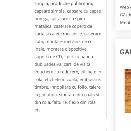
simpla, productie publicitara,
Web d
capsare simpla, capsare cu capse
Găzdu
omega, spiralare cu spira
Mente
metalica, caserare coperti de
carte si caiete mecanice, caserare
cutii, montare mecanisme cu
inele, montare dispozitive
GA
suporti de CD, lipiri cu banda
dubluadeziva, carti de vizita,
vouchere cu reducere, etichete in
rola, etichete in coala, embosare,
timbre, innobilare cu folio, taiere
la ghilotina, stantare din coala si
din rola, faltuire, flexo din rola
etc