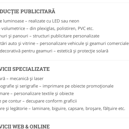
DUCȚIE PUBLICITARĂ
e luminoase – realizate cu LED sau neon
e volumetrice – din plexiglas, polistiren, PVC etc.
uri și panouri – structuri publicitare personalizate
tări auto și vitrine – personalizare vehicule și geamuri comerciale
 decorativă pentru geamuri – estetică și protecție solară
VICII SPECIALIZATE
ră – mecanică și laser
grafie și serigrafie – imprimare pe obiecte promoționale
mare – personalizare textile și obiecte
e pe contur – decupare conform graficii
re și legătorie – laminare, biguire, capsare, broșare, fălțuire etc.
VICII WEB & ONLINE