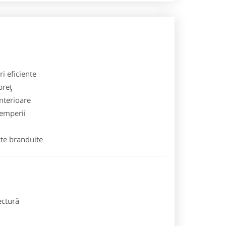
ri eficiente
preț
interioare
temperii
cte branduite
ectură