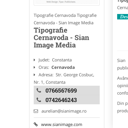
Tipo
Cerna
Tipografie Cernavoda Tipografie
Des
Cernavoda - Sian Image Media
Tipografie
Cernavoda - Sian
Image Media
Judet:
Constanta
Sian 
Oras:
Cernavoda
public
Adresa:
Str. George Cosbuc,
Având
Nr. 1, Constanta
opini
0766567699
confo
0742646243
Din p
produ
aurelian@sianimage.ro
www.sianimage.com