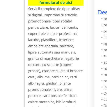
formularul de aici
Servicii complete de tipar offset
Des
si digital, imprimari si articole
pr
promotionale, tipar rotativ
pr
pentru ziare, lucrari de licenta,
p
coperti piele, tipar profesional,
li
lacuire, plastifiere, inseriere,
o
ambalare speciala, paletare,
pr
lipire automata sau manuala,
su
grafica si marchetare, legatorie
ad
de carte cu scoarte (coperti
h
groase), coasere cu ata si brosare
m
carti, albume, carti color, carti
p
alb-negru, ghiduri, pliante
Da
promotionale, flyere, afise,
De
postere, carti postale felicitari,
L
caiete mecanice, bibliorafturi,
De