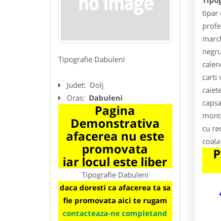
Tipo
tipar 
profe
march
negru,
Tipografie Dabuleni
calen
carti 
Judet:
Dolj
caiet
Oras:
Dabuleni
capsa
Pagina
monta
Demonstrativa
cu re
afacerea nu este
coala 
promovata
P
iar locul este liber
Tipografie Dabuleni
daca doresti ca afacerea ta sa
fie promovata aici te rugam
contacteaza-ne completand