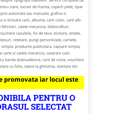
e despre
Tipografie Dabuleni
. Servicii complete de
ntru ziare, lucrari de licenta, coperti piele, tipar
 lipire automata sau manuala, grafica si
 si brosare carti, albume, carti color, carti alb-
felicitari, caiete mecanice, bibliorafturi,
uchere razuibile, foi de tava, stickere, antete,
notesuri, retetare, pungi personlizate, carnete,
 simpla, productie publicitara, capsare simpla,
 carte si caiete mecanice, caserare cutii,
cu banda dubluadeziva, carti de vizita, vouchere
are cu folio, taiere la ghilotina, stantare din
 promovata iar locul este
ONIBILA PENTRU O
ORASUL SELECTAT