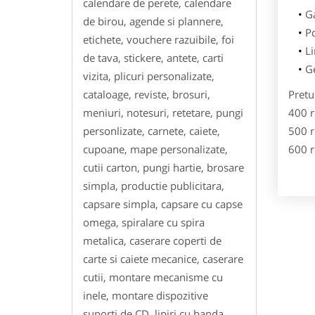
calendare de perete, calendare
Ga
de birou, agende si plannere,
Po
etichete, vouchere razuibile, foi
Li
de tava, stickere, antete, carti
Ge
vizita, plicuri personalizate,
cataloage, reviste, brosuri,
Pretu
meniuri, notesuri, retetare, pungi
400 r
personlizate, carnete, caiete,
500 r
cupoane, mape personalizate,
600 r
cutii carton, pungi hartie, brosare
simpla, productie publicitara,
capsare simpla, capsare cu capse
omega, spiralare cu spira
metalica, caserare coperti de
carte si caiete mecanice, caserare
cutii, montare mecanisme cu
inele, montare dispozitive
suporti de CD, lipiri cu banda