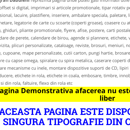
grafi Dabuleni
reprezinta pagina unde puteti gasi informatii util
offset si digital, imprimari si articole promotionale, tipar rotativ pe
sional, lacuire, plastifiere, inseriere, ambalare speciala, paletare,
etare, legatorie de carte cu scoarte (coperti groase), coasere cu ata
 ghiduri, pliante promotionale, flyere, afise, postere, carti postale 
dare de perete, calendare de birou, agende si plannere, etichete, vo
vizita, plicuri personalizate, cataloage, reviste, brosuri, meniuri, 
e, cupoane, mape personalizate, cutii carton, pungi hartie, brosare
re cu capse omega, spiralare cu spira metalica, caserare coperti de
re mecanisme cu inele, montare dispozitive suporti de CD, lipiri 
ducere, etichete in rola, etichete in coala, embosare, timbre, innobil
si din rola, faltuire, flexo din rola etc
agina Demonstrativa afacerea nu este
liber
ACEASTA PAGINA ESTE DISP
SINGURA TIPOGRAFIE DIN 