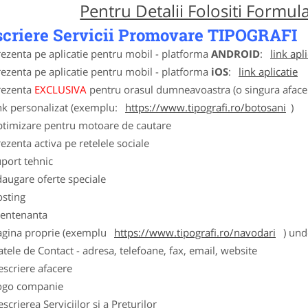
Pentru Detalii Folositi Formu
criere Servicii Promovare TIPOGRAFI
ezenta pe aplicatie pentru mobil - platforma
ANDROID
:
link apl
ezenta pe aplicatie pentru mobil - platforma
iOS
:
link aplicatie
rezenta
EXCLUSIVA
pentru orasul dumneavoastra (o singura afacer
nk personalizat (exemplu:
https://www.tipografi.ro/botosani
)
ptimizare pentru motoare de cautare
ezenta activa pe retelele sociale
port tehnic
augare oferte speciale
osting
entenanta
agina proprie (exemplu
https://www.tipografi.ro/navodari
) unde
tele de Contact - adresa, telefoane, fax, email, website
scriere afacere
ogo companie
scrierea Serviciilor si a Preturilor