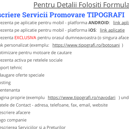
Pentru Detalii Folositi Formu
criere Servicii Promovare TIPOGRAFI
ezenta pe aplicatie pentru mobil - platforma
ANDROID
:
link apl
ezenta pe aplicatie pentru mobil - platforma
iOS
:
link aplicatie
rezenta
EXCLUSIVA
pentru orasul dumneavoastra (o singura afacer
nk personalizat (exemplu:
https://www.tipografi.ro/botosani
)
ptimizare pentru motoare de cautare
ezenta activa pe retelele sociale
port tehnic
augare oferte speciale
osting
entenanta
agina proprie (exemplu
https://www.tipografi.ro/navodari
) unde
tele de Contact - adresa, telefoane, fax, email, website
scriere afacere
ogo companie
scrierea Serviciilor si a Preturilor