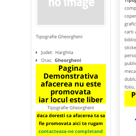
Tipo
compl
coper
grafi
carti 
Tipografie Gheorgheni
bibli
sticke
Judet:
Harghita
perso
Oras:
Gheorgheni
publi
Pagina
mecan
Demonstrativa
dublu
afacerea nu este
folio,
promovata
P
iar locul este liber
Tipografie Gheorgheni
daca doresti ca afacerea ta sa
fie promovata aici te rugam
contacteaza-ne completand