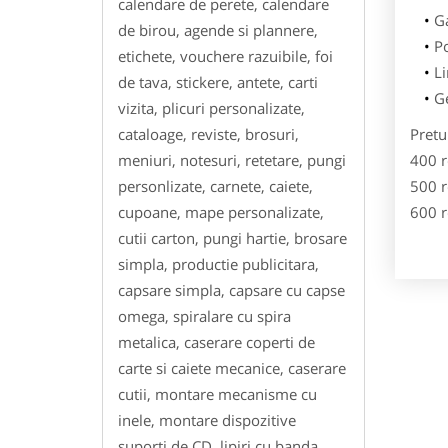
calendare de perete, calendare
Ga
de birou, agende si plannere,
Po
etichete, vouchere razuibile, foi
Li
de tava, stickere, antete, carti
Ge
vizita, plicuri personalizate,
cataloage, reviste, brosuri,
Pretu
meniuri, notesuri, retetare, pungi
400 r
personlizate, carnete, caiete,
500 r
cupoane, mape personalizate,
600 r
cutii carton, pungi hartie, brosare
simpla, productie publicitara,
capsare simpla, capsare cu capse
omega, spiralare cu spira
metalica, caserare coperti de
carte si caiete mecanice, caserare
cutii, montare mecanisme cu
inele, montare dispozitive
suporti de CD, lipiri cu banda