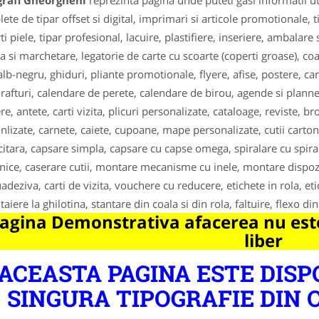
grafi Gheorgheni
reprezinta pagina unde puteti gasi informatii u
ete de tipar offset si digital, imprimari si articole promotionale, ti
ti piele, tipar profesional, lacuire, plastifiere, inseriere, ambalar
ca si marchetare, legatorie de carte cu scoarte (coperti groase), coa
alb-negru, ghiduri, pliante promotionale, flyere, afise, postere, cart
orafturi, calendare de perete, calendare de birou, agende si planner
re, antete, carti vizita, plicuri personalizate, cataloage, reviste, b
nlizate, carnete, caiete, cupoane, mape personalizate, cutii carton
citara, capsare simpla, capsare cu capse omega, spiralare cu spira 
ice, caserare cutii, montare mecanisme cu inele, montare dispozit
adeziva, carti de vizita, vouchere cu reducere, etichete in rola, et
 taiere la ghilotina, stantare din coala si din rola, faltuire, flexo din
agina Demonstrativa afacerea nu este
liber
ACEASTA PAGINA ESTE DISP
SINGURA TIPOGRAFIE DIN 