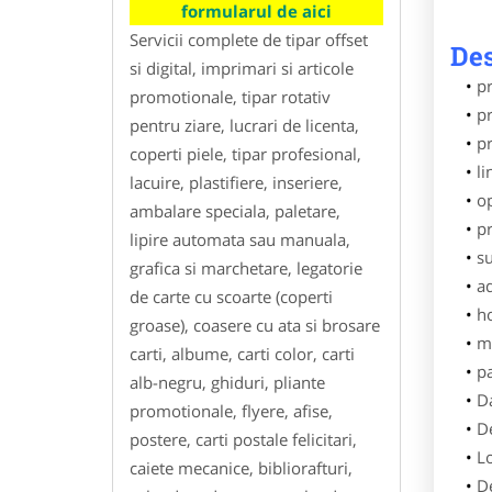
formularul de aici
Servicii complete de tipar offset
Des
si digital, imprimari si articole
pr
promotionale, tipar rotativ
pr
pentru ziare, lucrari de licenta,
p
coperti piele, tipar profesional,
li
lacuire, plastifiere, inseriere,
o
ambalare speciala, paletare,
pr
lipire automata sau manuala,
su
grafica si marchetare, legatorie
ad
de carte cu scoarte (coperti
h
groase), coasere cu ata si brosare
m
carti, albume, carti color, carti
p
alb-negru, ghiduri, pliante
Da
promotionale, flyere, afise,
De
postere, carti postale felicitari,
L
caiete mecanice, bibliorafturi,
De