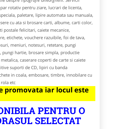
tile despre
Tipografie Gheorgheni
. Servicii
par rotativ pentru ziare, lucrari de licenta,
e speciala, paletare, lipire automata sau manuala,
sere cu ata si brosare carti, albume, carti color,
i postale felicitari, caiete mecanice,
e, etichete, vouchere razuibile, foi de tava,
rosuri, meniuri, notesuri, retetare, pungi
, pungi hartie, brosare simpla, productie
metalica, caserare coperti de carte si caiete
ive suporti de CD, lipiri cu banda
ichete in coala, embosare, timbre, innobilare cu
 rola etc
 promovata iar locul este
ONIBILA PENTRU O
ORASUL SELECTAT