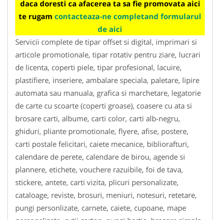
daca doresti ca afacerea ta sa fie promovata aici
te rugam
contacteaza-ne completand formularul
de aici
Servicii complete de tipar offset si digital, imprimari si
articole promotionale, tipar rotativ pentru ziare, lucrari
de licenta, coperti piele, tipar profesional, lacuire,
plastifiere, inseriere, ambalare speciala, paletare, lipire
automata sau manuala, grafica si marchetare, legatorie
de carte cu scoarte (coperti groase), coasere cu ata si
brosare carti, albume, carti color, carti alb-negru,
ghiduri, pliante promotionale, flyere, afise, postere,
carti postale felicitari, caiete mecanice, bibliorafturi,
calendare de perete, calendare de birou, agende si
plannere, etichete, vouchere razuibile, foi de tava,
stickere, antete, carti vizita, plicuri personalizate,
cataloage, reviste, brosuri, meniuri, notesuri, retetare,
pungi personlizate, carnete, caiete, cupoane, mape