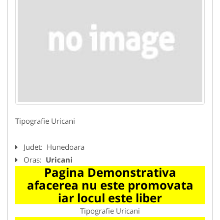
Tipografie Uricani
Judet:
Hunedoara
Oras:
Uricani
Pagina Demonstrativa
afacerea nu este promovata
iar locul este liber
Tipografie Uricani