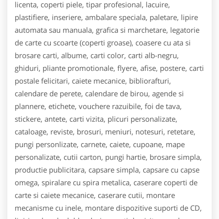
licenta, coperti piele, tipar profesional, lacuire,
plastifiere, inseriere, ambalare speciala, paletare, lipire
automata sau manuala, grafica si marchetare, legatorie
de carte cu scoarte (coperti groase), coasere cu ata si
brosare carti, albume, carti color, carti alb-negru,
ghiduri, pliante promotionale, flyere, afise, postere, carti
postale felicitari, caiete mecanice, bibliorafturi,
calendare de perete, calendare de birou, agende si
plannere, etichete, vouchere razuibile, foi de tava,
stickere, antete, carti vizita, plicuri personalizate,
cataloage, reviste, brosuri, meniuri, notesuri, retetare,
pungi personlizate, carnete, caiete, cupoane, mape
personalizate, cutii carton, pungi hartie, brosare simpla,
productie publicitara, capsare simpla, capsare cu capse
omega, spiralare cu spira metalica, caserare coperti de
carte si caiete mecanice, caserare cutii, montare
mecanisme cu inele, montare dispozitive suporti de CD,