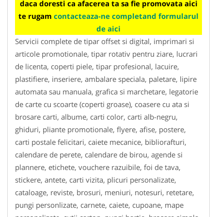
daca doresti ca afacerea ta sa fie promovata aici
te rugam
contacteaza-ne completand formularul
de aici
Servicii complete de tipar offset si digital, imprimari si
articole promotionale, tipar rotativ pentru ziare, lucrari
de licenta, coperti piele, tipar profesional, lacuire,
plastifiere, inseriere, ambalare speciala, paletare, lipire
automata sau manuala, grafica si marchetare, legatorie
de carte cu scoarte (coperti groase), coasere cu ata si
brosare carti, albume, carti color, carti alb-negru,
ghiduri, pliante promotionale, flyere, afise, postere,
carti postale felicitari, caiete mecanice, bibliorafturi,
calendare de perete, calendare de birou, agende si
plannere, etichete, vouchere razuibile, foi de tava,
stickere, antete, carti vizita, plicuri personalizate,
cataloage, reviste, brosuri, meniuri, notesuri, retetare,
pungi personlizate, carnete, caiete, cupoane, mape