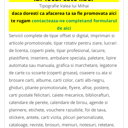
Tipografie Valea lui Mihai
daca doresti ca afacerea ta sa fie promovata aici
te rugam
contacteaza-ne completand formularul
de aici
Servicii complete de tipar offset si digital, imprimari si
articole promotionale, tipar rotativ pentru ziare, lucrari
de licenta, coperti piele, tipar profesional, lacuire,
plastifiere, inseriere, ambalare speciala, paletare, lipire
automata sau manuala, grafica si marchetare, legatorie
de carte cu scoarte (coperti groase), coasere cu ata si
brosare carti, albume, carti color, carti alb-negru,
ghiduri, pliante promotionale, flyere, afise, postere,
carti postale felicitari, caiete mecanice, bibliorafturi,
calendare de perete, calendare de birou, agende si
plannere, etichete, vouchere razuibile, foi de tava,
stickere, antete, carti vizita, plicuri personalizate,
cataloage, reviste, brosuri, meniuri, notesuri, retetare,