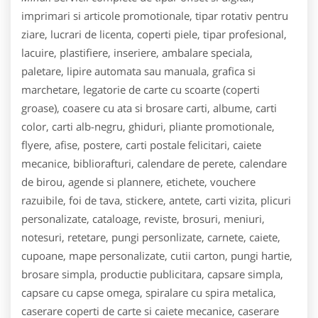
imprimari si articole promotionale, tipar rotativ pentru
ziare, lucrari de licenta, coperti piele, tipar profesional,
lacuire, plastifiere, inseriere, ambalare speciala,
paletare, lipire automata sau manuala, grafica si
marchetare, legatorie de carte cu scoarte (coperti
groase), coasere cu ata si brosare carti, albume, carti
color, carti alb-negru, ghiduri, pliante promotionale,
flyere, afise, postere, carti postale felicitari, caiete
mecanice, bibliorafturi, calendare de perete, calendare
de birou, agende si plannere, etichete, vouchere
razuibile, foi de tava, stickere, antete, carti vizita, plicuri
personalizate, cataloage, reviste, brosuri, meniuri,
notesuri, retetare, pungi personlizate, carnete, caiete,
cupoane, mape personalizate, cutii carton, pungi hartie,
brosare simpla, productie publicitara, capsare simpla,
capsare cu capse omega, spiralare cu spira metalica,
caserare coperti de carte si caiete mecanice, caserare