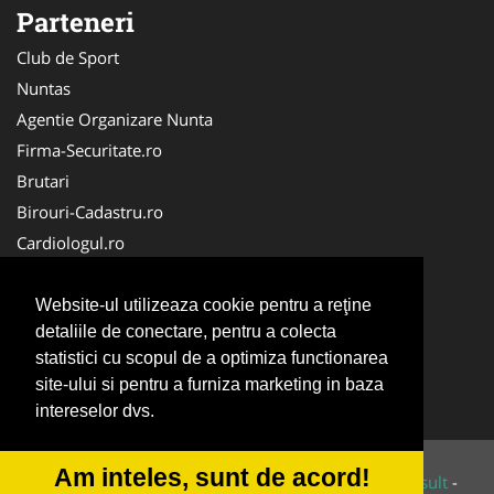
Parteneri
Club de Sport
Nuntas
Agentie Organizare Nunta
Firma-Securitate.ro
Brutari
Birouri-Cadastru.ro
Cardiologul.ro
Mobila Romania
Club Copii
Website-ul utilizeaza cookie pentru a reţine
detaliile de conectare, pentru a colecta
La Cursuri
statistici cu scopul de a optimiza functionarea
Ambalaje Romania
site-ului si pentru a furniza marketing in baza
Apicultorul.com
intereselor dvs.
Am inteles, sunt de acord!
© 2014-2026 Powered by
VilonMedia
&
Tokaido Consult
-